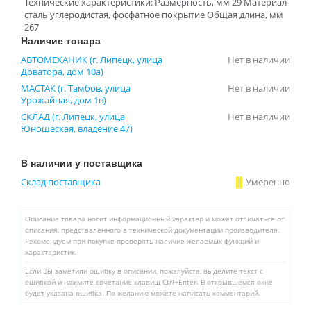
Технические характеристики: Размерность, мм 29 Материал
сталь углеродистая, фосфатное покрытие Общая длина, мм
267
Наличие товара
АВТОМЕХАНИК (г. Липецк, улица
Нет в наличии
Доватора, дом 10а)
МАСТАК (г. Тамбов, улица
Нет в наличии
Урожайная, дом 1в)
СКЛАД (г. Липецк, улица
Нет в наличии
Юношеская, владение 47)
В наличии у поставщика
Склад поставщика
Умеренно
Описание товара носит информационный характер и может отличаться от
описания, представленного в технической документации производителя.
Рекомендуем при покупке проверять наличие желаемых функций и
характеристик.
Если Вы заметили ошибку в описании, пожалуйста, выделите текст с
ошибкой и нажмите сочетание клавиш Ctrl+Enter. В открывшемся окне
будет указана ошибка. По желанию можете написать комментарий.