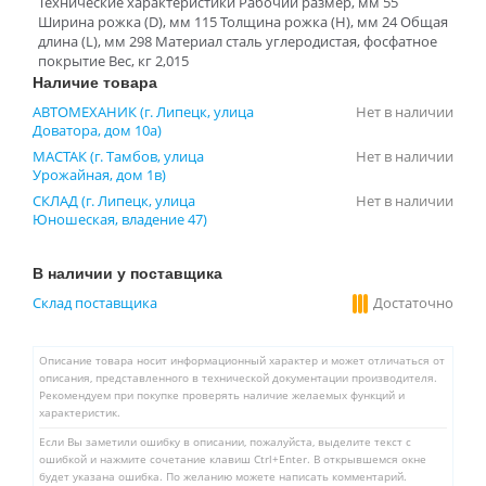
Технические характеристики Рабочий размер, мм 55
Ширина рожка (D), мм 115 Толщина рожка (H), мм 24 Общая
длина (L), мм 298 Материал сталь углеродистая, фосфатное
покрытие Вес, кг 2,015
Наличие товара
АВТОМЕХАНИК (г. Липецк, улица
Нет в наличии
Доватора, дом 10а)
МАСТАК (г. Тамбов, улица
Нет в наличии
Урожайная, дом 1в)
СКЛАД (г. Липецк, улица
Нет в наличии
Юношеская, владение 47)
В наличии у поставщика
Склад поставщика
Достаточно
Описание товара носит информационный характер и может отличаться от
описания, представленного в технической документации производителя.
Рекомендуем при покупке проверять наличие желаемых функций и
характеристик.
Если Вы заметили ошибку в описании, пожалуйста, выделите текст с
ошибкой и нажмите сочетание клавиш Ctrl+Enter. В открывшемся окне
будет указана ошибка. По желанию можете написать комментарий.