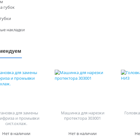
йм
а губок
губки
ые накладки
мендуем
тановка для замены
Машинка для нарезки
Головка 
тифриза и промывки
протектора 303001
сист.охлаж.
Нет в наличии
Нет в наличии
Не