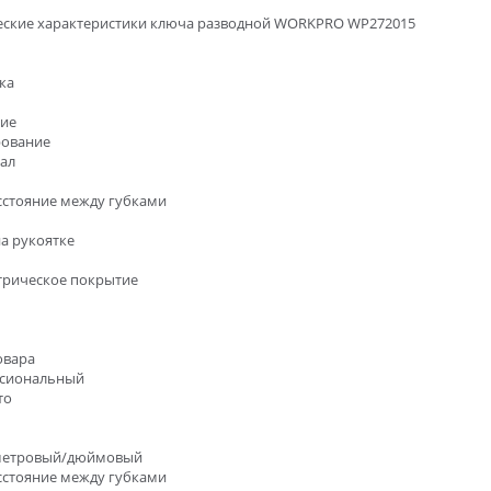
еские характеристики ключа разводной WORKPRO WP272015
ка
ие
ование
ал
сстояние между губками
а рукоятке
трическое покрытие
овара
сиональный
то
метровый/дюймовый
сстояние между губками