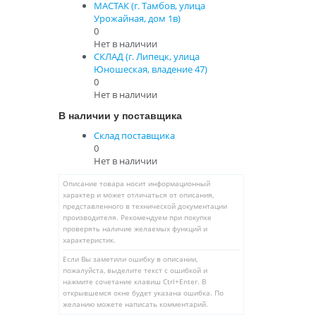
МАСТАК (г. Тамбов, улица
Урожайная, дом 1в)
0
Нет в наличии
СКЛАД (г. Липецк, улица
Юношеская, владение 47)
0
Нет в наличии
В наличии у поставщика
Склад поставщика
0
Нет в наличии
Описание товара носит информационный
характер и может отличаться от описания,
представленного в технической документации
производителя. Рекомендуем при покупке
проверять наличие желаемых функций и
характеристик.
Если Вы заметили ошибку в описании,
пожалуйста, выделите текст с ошибкой и
нажмите сочетание клавиш Ctrl+Enter. В
открывшемся окне будет указана ошибка. По
желанию можете написать комментарий.