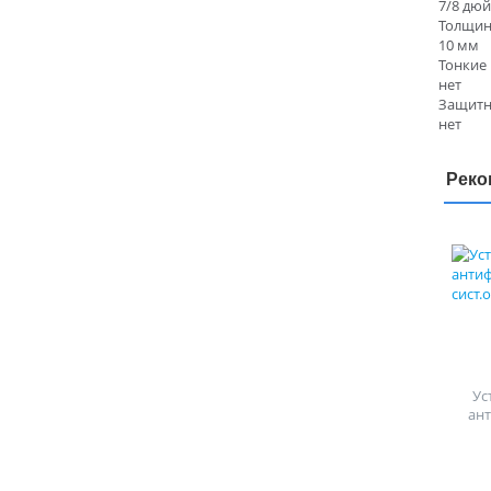
7/8 дю
Толщин
10 мм
Тонкие 
нет
Защитн
нет
Реко
Ус
ан