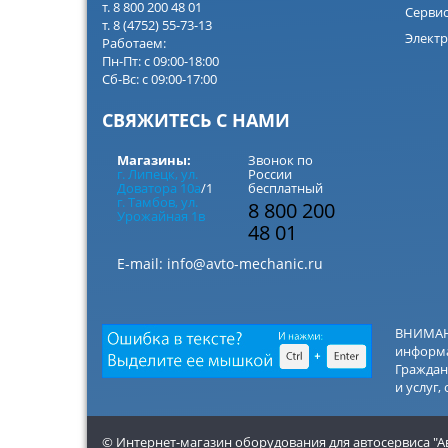
т. 8 800 200 48 01
Серви
т. 8 (4752) 55-73-13
Электр
Работаем:
Пн-Пт: с 09:00-18:00
Сб-Вс: с 09:00-17:00
СВЯЖИТЕСЬ С НАМИ
Магазины:
Звонок по
г. Липецк, ул.
России
Доватора 10а
/1
бесплатный
г. Тамбов, ул.
8 800 200
Урожайная 1в
48 01
E-mail:
info@avto-mechanic.ru
ВНИМАНИ
информа
Граждан
и услуг,
© Интернет-магазин оборудования для автосервиса "А