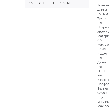
ОСВЕТИТЕЛЬНЫЕ ПРИБОРЫ
Технич
Длина
250 мм
Трещот
нет
Покрыт
хромир
Матери
CrV
Max ра
22 мм
Чехол н
нет
Диэлек
нет
ГОСТ
нет
Класс т
Профес
Вес нет
0.495 кг
Вид
милли
Max ра