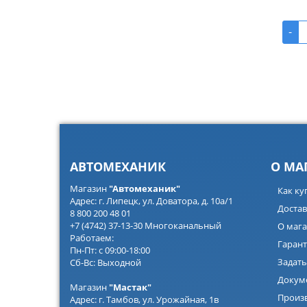
-
АВТОМЕХАНИК
О МА
Магазин
"Автомеханик"
Как ку
Адрес: г. Липецк, ул. Доватора, д. 10а/1
Достав
8 800 200 48 01
+7 (4742) 37-13-30 Многоканальный
О мага
Работаем:
Гарант
Пн-Пт: с 09:00-18:00
Задать
Сб-Вс: Выходной
Докум
Магазин
"Мастак"
Произ
Адрес: г. Тамбов, ул. Урожайная, 1в