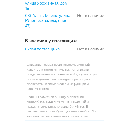
улица Урожайная, дом
1в)
СКЛАД (г. Липецк, улица
Нет в наличии
Юношеская, владение
47)
В наличии у поставщика
Склад поставщика
Нет в наличии
Описание товара носит информационный
характер и может отличаться от описания,
представленного в технической документации
производителя. Рекомендуем при покупке
проверять наличие желаемых функций и
характеристик.
Если Вы заметили ошибку в описании,
пожалуйста, выделите текст с ошибкой и
нажмите сочетание клавиш Ctrl+Enter. В
открывшемся окне будет указана ошибка. По
желанию можете написать комментарий.