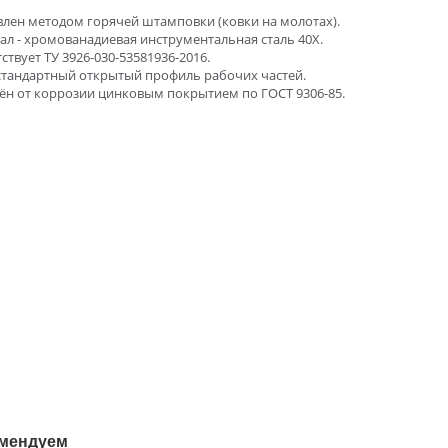
лен методом горячей штамповки (ковки на молотах).
л - хромованадиевая инструментальная сталь 40Х.
ствует ТУ 3926-030-53581936-2016.
стандартный открытый профиль рабочих частей.
н от коррозии цинковым покрытием по ГОСТ 9306-85.
мендуем