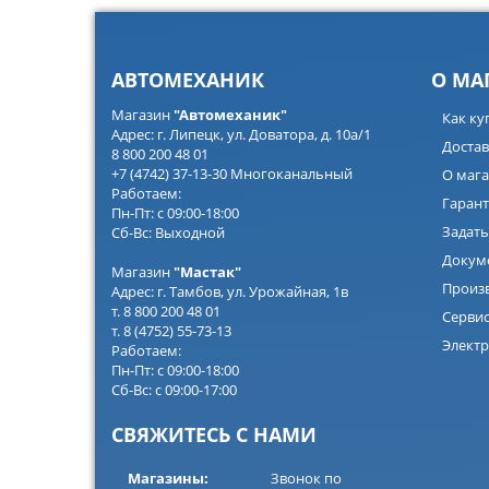
АВТОМЕХАНИК
О МА
Магазин
"Автомеханик"
Как ку
Адрес: г. Липецк, ул. Доватора, д. 10а/1
Достав
8 800 200 48 01
+7 (4742) 37-13-30 Многоканальный
О мага
Работаем:
Гарант
Пн-Пт: с 09:00-18:00
Задать
Сб-Вс: Выходной
Докум
Магазин
"Мастак"
Произ
Адрес: г. Тамбов, ул. Урожайная, 1в
т. 8 800 200 48 01
Серви
т. 8 (4752) 55-73-13
Электр
Работаем:
Пн-Пт: с 09:00-18:00
Сб-Вс: с 09:00-17:00
СВЯЖИТЕСЬ С НАМИ
Магазины:
Звонок по