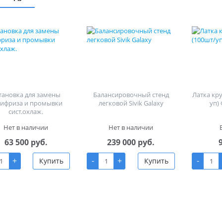
тановка для замены
Балансировочный стенд
Латка кр
тифриза и промывки
легковой Sivik Galaxy
уп)
сист.охлаж.
Нет в наличии
Нет в наличии
63 500 руб.
239 000 руб.
+
-
+
-
Купить
Купить