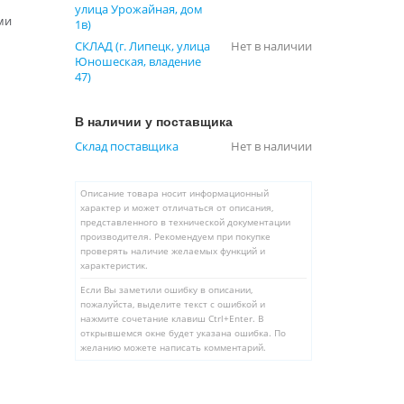
улица Урожайная, дом
ми
1в)
СКЛАД (г. Липецк, улица
Нет в наличии
Юношеская, владение
47)
В наличии у поставщика
Склад поставщика
Нет в наличии
Описание товара носит информационный
характер и может отличаться от описания,
представленного в технической документации
производителя. Рекомендуем при покупке
проверять наличие желаемых функций и
характеристик.
Если Вы заметили ошибку в описании,
пожалуйста, выделите текст с ошибкой и
нажмите сочетание клавиш Ctrl+Enter. В
открывшемся окне будет указана ошибка. По
желанию можете написать комментарий.