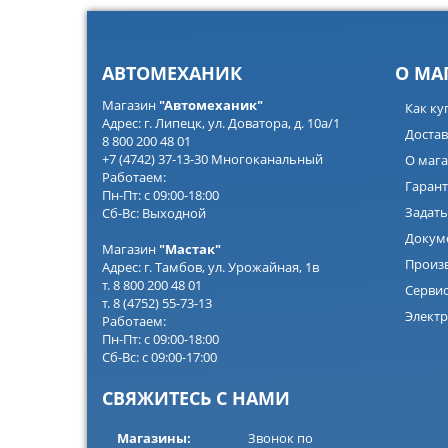
АВТОМЕХАНИК
О МА
Магазин
"Автомеханик"
Как ку
Адрес: г. Липецк, ул. Доватора, д. 10а/1
Достав
8 800 200 48 01
+7 (4742) 37-13-30 Многоканальный
О мага
Работаем:
Гарант
Пн-Пт: с 09:00-18:00
Задать
Сб-Вс: Выходной
Докум
Магазин
"Мастак"
Произ
Адрес: г. Тамбов, ул. Урожайная, 1в
т. 8 800 200 48 01
Серви
т. 8 (4752) 55-73-13
Электр
Работаем:
Пн-Пт: с 09:00-18:00
Сб-Вс: с 09:00-17:00
СВЯЖИТЕСЬ С НАМИ
Магазины:
Звонок по