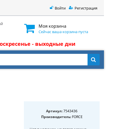
Войти
Регистрация
ый
Моя корзина
Сейчас ваша корзина пуста
 воскресенье - выходные дни
Артикул:
7543436
Производитель:
FORCE
Нет в наличии
, но товар можно