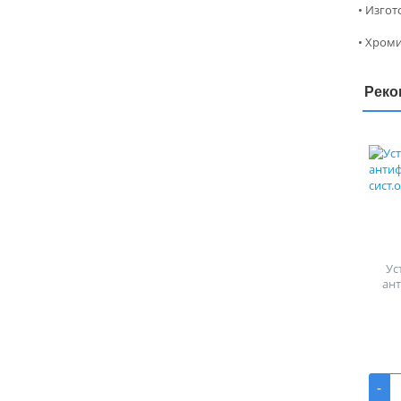
• Изгот
• Хром
Реко
Ус
ан
-