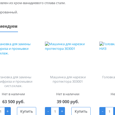
овлен из хром-ванадиевого сплава стали.
ированный.
мендуем
тановка для замены
Машинка для нарезки
Головка 
тифриза и промывки
протектора 303001
сист.охлаж.
Нет в наличии
Нет в наличии
Не
63 500 руб.
39 000 руб.
+
-
+
-
Купить
Купить