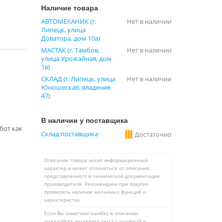
Наличие товара
АВТОМЕХАНИК (г.
Нет в наличии
Липецк, улица
Доватора, дом 10а)
МАСТАК (г. Тамбов,
Нет в наличии
улица Урожайная, дом
1в)
СКЛАД (г. Липецк, улица
Нет в наличии
Юношеская, владение
47)
В наличии у поставщика
бот как
Склад поставщика
Достаточно
Описание товара носит информационный
характер и может отличаться от описания,
представленного в технической документации
производителя. Рекомендуем при покупке
проверять наличие желаемых функций и
характеристик.
Если Вы заметили ошибку в описании,
пожалуйста, выделите текст с ошибкой и