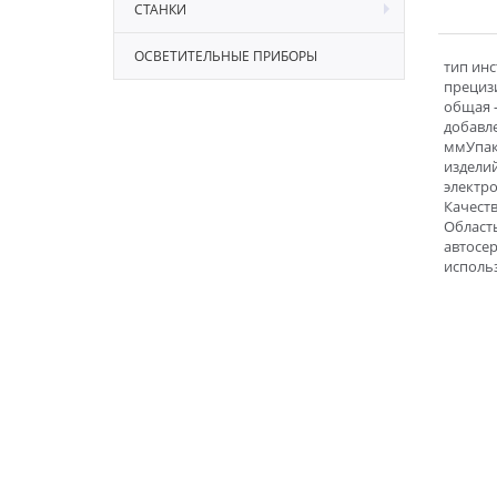
СТАНКИ
ОСВЕТИТЕЛЬНЫЕ ПРИБОРЫ
тип инс
прецизи
общая 
добавле
ммУпако
изделий
электро
Качеств
Област
автосе
использ