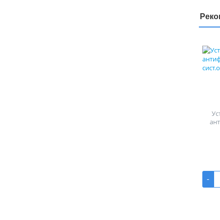
Реко
Ус
ан
-