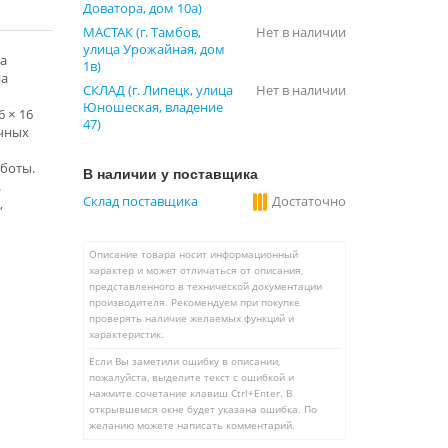
Доватора, дом 10а)
МАСТАК (г. Тамбов,
Нет в наличии
улица Урожайная, дом
а
1в)
на
СКЛАД (г. Липецк, улица
Нет в наличии
Юношеская, владение
 × 16
47)
ичных
аботы.
В наличии у поставщика
.
Склад поставщика
Достаточно
,
Описание товара носит информационный
характер и может отличаться от описания,
представленного в технической документации
производителя. Рекомендуем при покупке
проверять наличие желаемых функций и
характеристик.
Если Вы заметили ошибку в описании,
пожалуйста, выделите текст с ошибкой и
нажмите сочетание клавиш Ctrl+Enter. В
открывшемся окне будет указана ошибка. По
желанию можете написать комментарий.