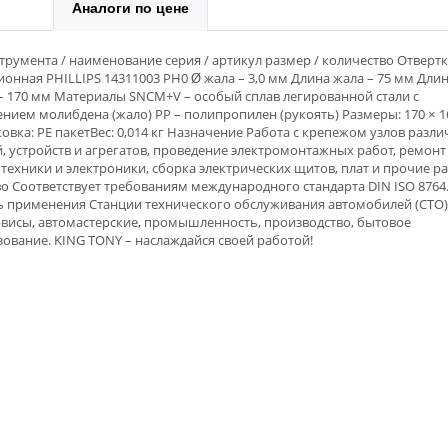
Аналоги по цене
трумента / наименование серия / артикул размер / количество Отвертк
онная PHILLIPS 14311003 PH0 Ø жала – 3,0 мм Длина жала – 75 мм Дли
– 170 мм Материалы SNCM+V – особый сплав легированной стали с
нием молибдена (жало) PP – полипропилен (рукоять) Размеры: 170 × 16
вка: PE пакетВес: 0,014 кг Назначение Работа с крепежом узлов разл
, устройств и агрегатов, проведение электромонтажных работ, ремонт
техники и электроники, сборка электрических щитов, плат и прочие р
о Соответствует требованиям международного стандарта DIN ISO 8764
ь применения Станции технического обслуживания автомобилей (СТО)
рвисы, автомастерские, промышленность, производство, бытовое
ование. KING TONY – наслаждайся своей работой!