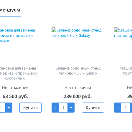
мендуем
тановка для замены
Балансировочный стенд
Машин
тифриза и промывки
легковой Sivik Galaxy
прот
сист.охлаж.
Нет в наличии
Нет в наличии
Не
63 500 руб.
239 000 руб.
3
+
-
+
-
Купить
Купить