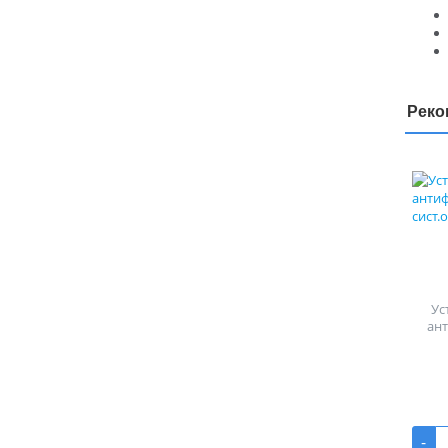
Реко
Ус
ан
-