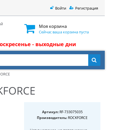
Войти
Регистрация
ый
Моя корзина
Сейчас ваша корзина пуста
 воскресенье - выходные дни
FORCE
CKFORCE
Артикул:
RF-733075035
Производитель:
ROCKFORCE
Нет в наличии
, но товар можно