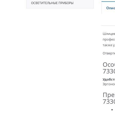
ОСВЕТИТЕЛЬНЫЕ ПРИБОРЫ
Опис
Шлицев
профес
также у
Отвертк
Осо
733
Удобст
Эргоно
Пре
733