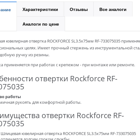
Характеристики
Отзывы
Все аналоги
ание
Аналоги по цене
ая ювелирная отвертка ROCKFORCE SL3.5х75мм RF-733075035 применяе
сиональных целях. Имеет прочный стержень из инструментальной стал
добную ручку из резины.
а применяется при работах с крепежом - при монтаже или ремонте.
бенности отвертки Rockforce RF-
075035
во работы
мичная рукоять для комфортной работы.
имущества отвертки Rockforce RF-
075035
Шлицевая ювелирная отвертка ROCKFORCE SL3.5х75мм RF-733075035
отличается долгим сроком службы