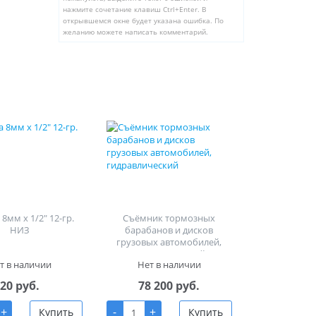
нажмите сочетание клавиш Ctrl+Enter. В
открывшемся окне будет указана ошибка. По
желанию можете написать комментарий.
8мм х 1/2" 12-гр.
Съёмник тормозных
НИЗ
барабанов и дисков
грузовых автомобилей,
гидравлический
т в наличии
Нет в наличии
20 руб.
78 200 руб.
+
-
+
Купить
Купить