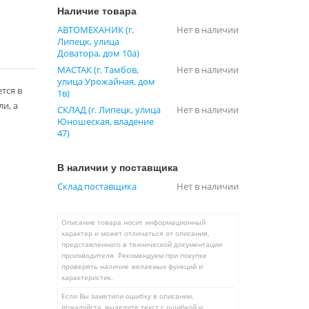
Наличие товара
АВТОМЕХАНИК (г.
Нет в наличии
Липецк, улица
Доватора, дом 10а)
МАСТАК (г. Тамбов,
Нет в наличии
улица Урожайная, дом
тся в
1в)
и, а
СКЛАД (г. Липецк, улица
Нет в наличии
Юношеская, владение
47)
В наличии у поставщика
Склад поставщика
Нет в наличии
Описание товара носит информационный
характер и может отличаться от описания,
представленного в технической документации
производителя. Рекомендуем при покупке
проверять наличие желаемых функций и
характеристик.
Если Вы заметили ошибку в описании,
пожалуйста, выделите текст с ошибкой и