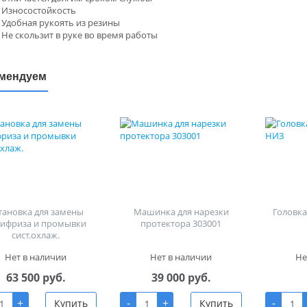
Износостойкость
Удобная рукоять из резины
Не скользит в руке во время работы
мендуем
тановка для замены
Машинка для нарезки
Головка 
тифриза и промывки
протектора 303001
сист.охлаж.
Нет в наличии
Нет в наличии
Не
63 500 руб.
39 000 руб.
+
-
+
-
Купить
Купить