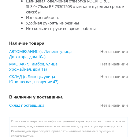
Шлицевая ювелирная отвертка ROCKFORCE
SL3.0х75мм RF-73307503 отличается долгим сроком
службы
Износостойкость
Удобная рукоять из резины
Не скользит в руке во время работы
Наличие товара
АВТОМЕХАНИК (г. Липецк, улица
Нет в наличии
Доватора, дом 10а)
МАСТАК (г. Тамбов, улица
Нет в наличии
Урожайная, дом 1в)
СКЛАД (г. Липецк, улица
Нет в наличии
Юношеская, владение 47)
В наличии у поставщика
Склад поставщика
Нет в наличии
Описание товара носит информационный характер и может отличаться от
описания, представленного в технической документации производителя.
Рекомендуем при покупке проверять наличие желаемых функций и
характеристик.