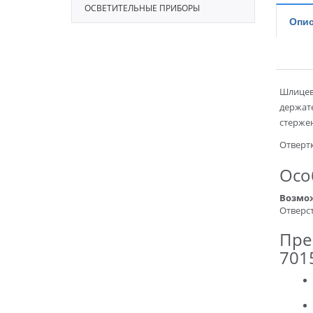
ОСВЕТИТЕЛЬНЫЕ ПРИБОРЫ
Опис
Шлицева
держате
стерже
Отвертк
Осо
Возмож
Отверст
Пре
701