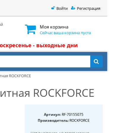
Войти
Регистрация
ый
Моя корзина
Сейчас ваша корзина пуста
 воскресенье - выходные дни
нитная ROCKFORCE
гнитная ROCKFORCE
Артикул:
RF-70155075
Производитель:
ROCKFORCE
Нет в наличии
, но товар можно