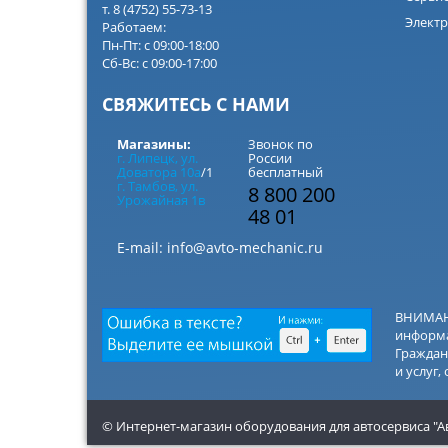
т. 8 (4752) 55-73-13
Электр
Работаем:
Пн-Пт: с 09:00-18:00
Сб-Вс: с 09:00-17:00
СВЯЖИТЕСЬ С НАМИ
Магазины:
Звонок по
г. Липецк, ул.
России
Доватора 10а
/1
бесплатный
г. Тамбов, ул.
8 800 200
Урожайная 1в
48 01
E-mail:
info@avto-mechanic.ru
ВНИМАНИ
информа
Граждан
и услуг,
© Интернет-магазин оборудования для автосервиса "А