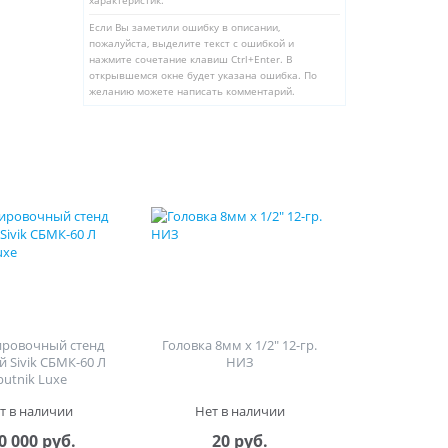
характеристик.
Если Вы заметили ошибку в описании,
пожалуйста, выделите текст с ошибкой и
нажмите сочетание клавиш Ctrl+Enter. В
открывшемся окне будет указана ошибка. По
желанию можете написать комментарий.
ировочный стенд
Головка 8мм х 1/2" 12-гр.
й Sivik СБМК-60 Л
НИЗ
putnik Luxe
т в наличии
Нет в наличии
0 000 руб.
20 руб.