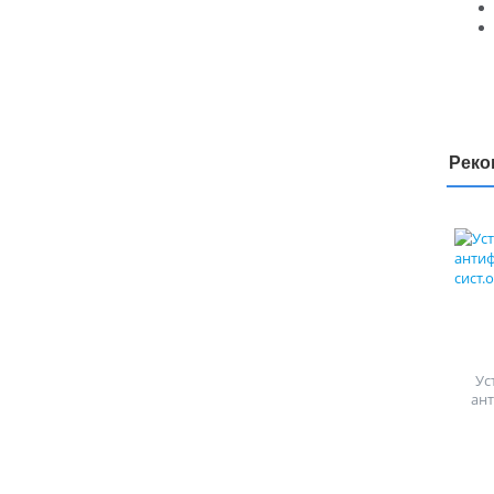
Реко
Ус
ан