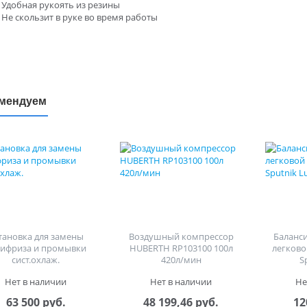
Удобная рукоять из резины
Не скользит в руке во время работы
мендуем
тановка для замены
Воздушный компрессор
Баланс
тифриза и промывки
HUBERTH RP103100 100л
легково
сист.охлаж.
420л/мин
S
Нет в наличии
Нет в наличии
Не
63 500 руб.
48 199,46 руб.
12