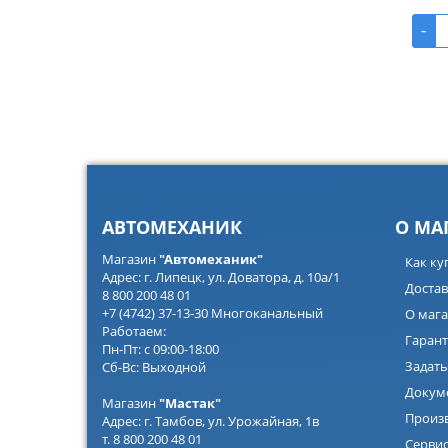
-
АВТОМЕХАНИК
О МА
Магазин
"Автомеханик"
Как ку
Адрес: г. Липецк, ул. Доватора, д. 10а/1
Достав
8 800 200 48 01
+7 (4742) 37-13-30 Многоканальный
О мага
Работаем:
Гарант
Пн-Пт: с 09:00-18:00
Задать
Сб-Вс: Выходной
Докум
Магазин
"Мастак"
Произ
Адрес: г. Тамбов, ул. Урожайная, 1в
т. 8 800 200 48 01
Серви