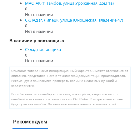
МАСТАК (г. Тамбов, улица Урожайная, дом 1в)
0
Нет в наличии
СКЛАД (г. Липецк, улица Юношеская, владение 47)
0
Нет в наличии
В наличии у поставщика
Склад поставщика
0
Нет в наличии
Описание товара носит информационный характер и может отличаться от
описания, представленного в технической документации производителя.
Рекомендуем при покупке проверять наличие желаемых функций и
характеристик.
Если Вы заметили ошибку в описании, пожалуйста, выделите текст с
ошибкой и нажмите сочетание клавиш Ctrl+Enter. В открывшемся окне
будет указана ошибка. По желанию можете написать комментарий.
Рекомендуем