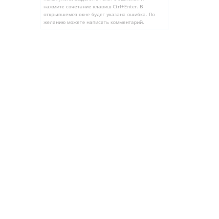
нажмите сочетание клавиш Ctrl+Enter. В
открывшемся окне будет указана ошибка. По
желанию можете написать комментарий.