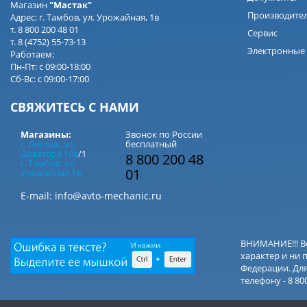
Магазин
"Мастак"
Производите
Адрес: г. Тамбов, ул. Урожайная, 1в
т. 8 800 200 48 01
Сервис
т. 8 (4752) 55-73-13
Электронные 
Работаем:
Пн-Пт: с 09:00-18:00
Сб-Вс: с 09:00-17:00
СВЯЖИТЕСЬ С НАМИ
Магазины:
Звонок по России
г. Липецк, ул.
бесплатный
Доватора 10а
/1
8 800 200 48
г. Тамбов, ул.
01
Урожайная 1в
E-mail:
info@avto-mechanic.ru
ВНИМАНИЕ!!! В
характер и ни 
Федерации. Дл
телефону - 8 80