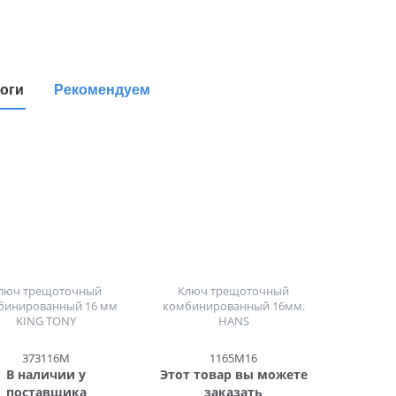
оги
Рекомендуем
люч трещоточный
Ключ трещоточный
бинированный 16 мм
комбинированный 16мм.
KING TONY
HANS
373116M
1165M16
В наличии у
Этот товар вы можете
поставщика
заказать