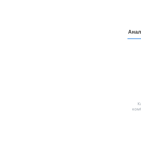
Анал
К
ком