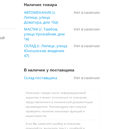
Наличие товара
АВТОМЕХАНИК (г.
Нет в наличии
Липецк, улица
Доватора, дом 10а)
МАСТАК (г. Тамбов,
Нет в наличии
улица Урожайная, дом
ной
1в)
СКЛАД (г. Липецк, улица
Нет в наличии
Юношеская, владение
47)
В наличии у поставщика
Склад поставщика
Нет в наличии
Описание товара носит информационный
характер и может отличаться от описания,
представленного в технической документации
производителя. Рекомендуем при покупке
проверять наличие желаемых функций и
характеристик.
Если Вы заметили ошибку в описании,
пожалуйста, выделите текст с ошибкой и