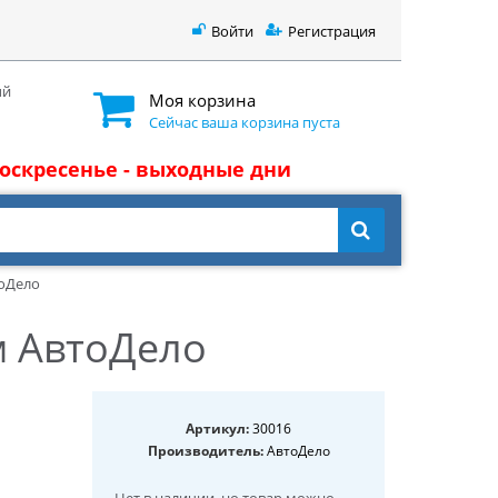
Войти
Регистрация
ый
Моя корзина
Сейчас ваша корзина пуста
 воскресенье - выходные дни
оДело
 АвтоДело
Артикул:
30016
Производитель:
АвтоДело
Нет в наличии
, но товар можно