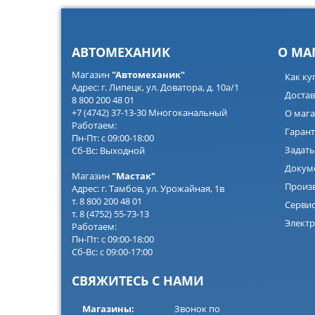
АВТОМЕХАНИК
О МА
Магазин
"Автомеханик"
Как ку
Адрес: г. Липецк, ул. Доватора, д. 10а/1
Достав
8 800 200 48 01
+7 (4742) 37-13-30 Многоканальный
О мага
Работаем:
Гарант
Пн-Пт: с 09:00-18:00
Задать
Сб-Вс: Выходной
Докум
Магазин
"Мастак"
Произ
Адрес: г. Тамбов, ул. Урожайная, 1в
т. 8 800 200 48 01
Серви
т. 8 (4752) 55-73-13
Электр
Работаем:
Пн-Пт: с 09:00-18:00
Сб-Вс: с 09:00-17:00
СВЯЖИТЕСЬ С НАМИ
Магазины:
Звонок по