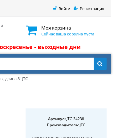
Войти
Регистрация
ый
Моя корзина
Сейчас ваша корзина пуста
 воскресенье - выходные дни
, длина 8" JTC
Артикул:
JTC-34238
Производитель:
JTC
Нет в наличии
, но товар можно