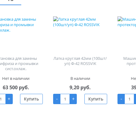
тановка для замены
Латка круглая 42мм (100шт/
Машин
тифриза и промывки
уп) Ф-42 ROSSVIK
прот
сист.охлаж.
Нет в наличии
В наличии
Не
63 500 руб.
9,20 руб.
3
+
-
+
-
Купить
Купить