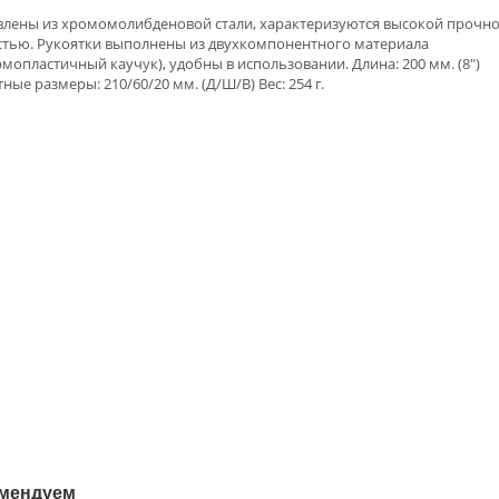
влены из хромомолибденовой стали, характеризуются высокой прочно
стью. Рукоятки выполнены из двухкомпонентного материала
мопластичный каучук), удобны в использовании. Длина: 200 мм. (8")
ные размеры: 210/60/20 мм. (Д/Ш/В) Вес: 254 г.
мендуем