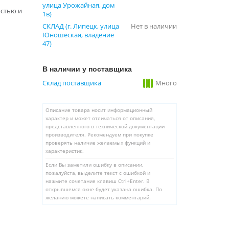
улица Урожайная, дом
стью и
1в)
СКЛАД (г. Липецк, улица
Нет в наличии
Юношеская, владение
47)
В наличии у поставщика
Склад поставщика
Много
Описание товара носит информационный
характер и может отличаться от описания,
представленного в технической документации
производителя. Рекомендуем при покупке
проверять наличие желаемых функций и
характеристик.
Если Вы заметили ошибку в описании,
пожалуйста, выделите текст с ошибкой и
нажмите сочетание клавиш Ctrl+Enter. В
открывшемся окне будет указана ошибка. По
желанию можете написать комментарий.