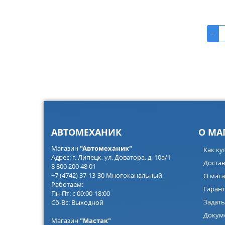
-
АВТОМЕХАНИК
О МА
Магазин
"Автомеханик"
Как ку
Адрес: г. Липецк, ул. Доватора, д. 10а/1
Достав
8 800 200 48 01
+7 (4742) 37-13-30 Многоканальный
О мага
Работаем:
Гарант
Пн-Пт: с 09:00-18:00
Задать
Сб-Вс: Выходной
Докум
Магазин
"Мастак"