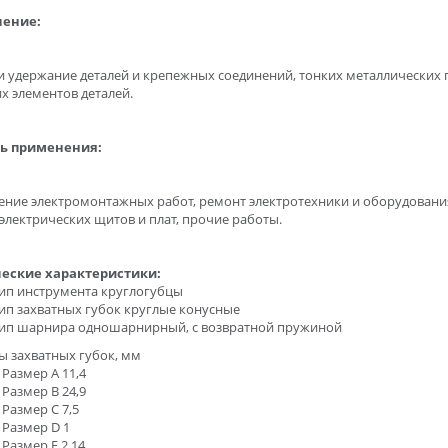
чение:
и удержание деталей и крепежных соединений, тонких металлических 
х элементов деталей.
ь применения:
ение электромонтажных работ, ремонт электротехники и оборудовани
электрических щитов и плат, прочие работы.
еские характеристики:
ип инструмента круглогубцы
ип захватных губок круглые конусные
ип шарнира одношарнирный, с возвратной пружиной
ы захватных губок, мм
Размер A 11,4
Размер B 24,9
Размер C 7,5
Размер D 1
Размер E 2,14