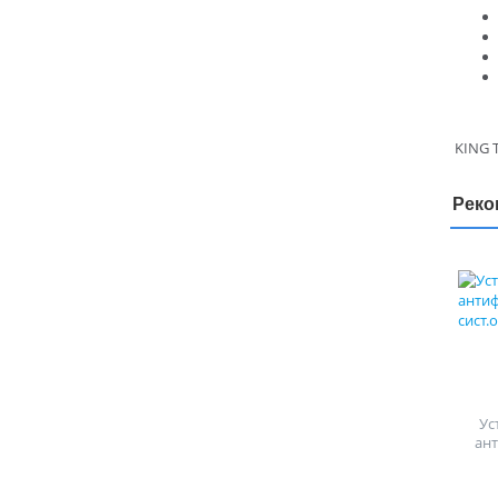
KING T
Реко
Ус
ан