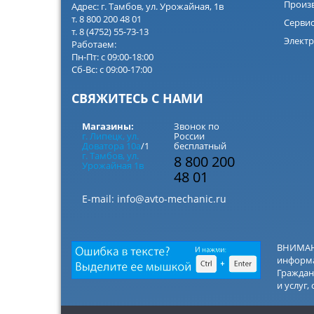
Произ
Адрес: г. Тамбов, ул. Урожайная, 1в
т. 8 800 200 48 01
Серви
т. 8 (4752) 55-73-13
Электр
Работаем:
Пн-Пт: с 09:00-18:00
Сб-Вс: с 09:00-17:00
СВЯЖИТЕСЬ С НАМИ
Магазины:
Звонок по
г. Липецк, ул.
России
Доватора 10а
/1
бесплатный
г. Тамбов, ул.
8 800 200
Урожайная 1в
48 01
E-mail:
info@avto-mechanic.ru
ВНИМАНИ
информа
Граждан
и услуг,