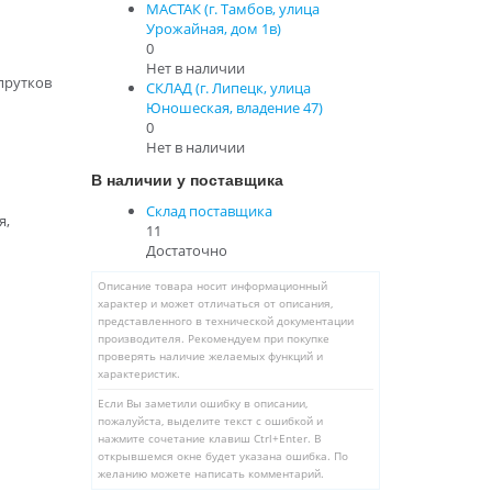
МАСТАК (г. Тамбов, улица
Урожайная, дом 1в)
0
Нет в наличии
прутков
СКЛАД (г. Липецк, улица
Юношеская, владение 47)
0
Нет в наличии
В наличии у поставщика
Склад поставщика
я,
11
Достаточно
Описание товара носит информационный
характер и может отличаться от описания,
представленного в технической документации
производителя. Рекомендуем при покупке
проверять наличие желаемых функций и
характеристик.
Если Вы заметили ошибку в описании,
пожалуйста, выделите текст с ошибкой и
нажмите сочетание клавиш Ctrl+Enter. В
открывшемся окне будет указана ошибка. По
желанию можете написать комментарий.