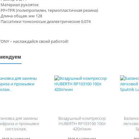
Материал рукояток
PP+TPR (полипропилен, термопластичная резина)
Длина общая, мм 128
Пассатижи тонконосые диэлектрические 0,074
ONY – наслаждайся своей работой!
мендуем
тановка для замены
Воздушный компрессор
Баланс
тифриза и промывки
HUBERTH RP103100 100л
легково
сист.охлаж.
420л/мин
S
Нет в наличии
Нет в наличии
Не