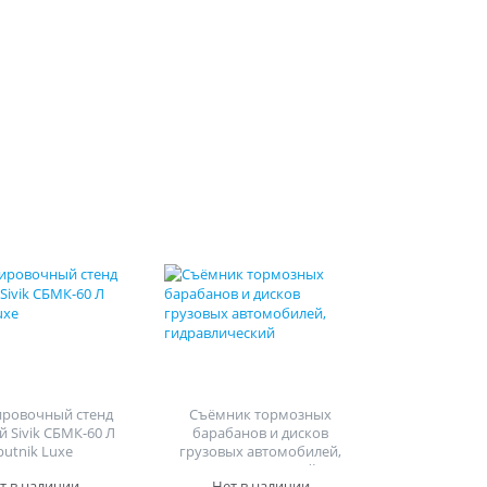
ировочный стенд
Съёмник тормозных
й Sivik СБМК-60 Л
барабанов и дисков
putnik Luxe
грузовых автомобилей,
гидравлический
т в наличии
Нет в наличии