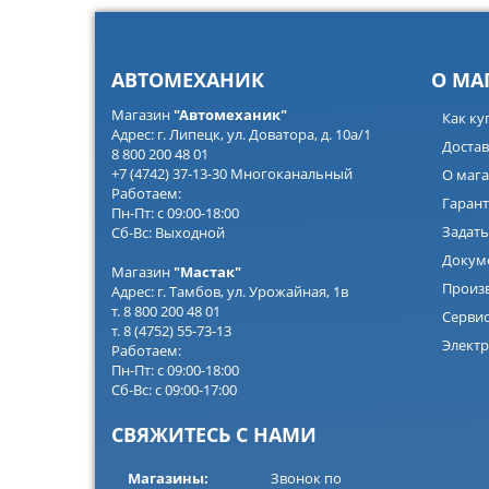
АВТОМЕХАНИК
О МА
Магазин
"Автомеханик"
Как ку
Адрес: г. Липецк, ул. Доватора, д. 10а/1
Достав
8 800 200 48 01
+7 (4742) 37-13-30 Многоканальный
О мага
Работаем:
Гарант
Пн-Пт: с 09:00-18:00
Задать
Сб-Вс: Выходной
Докум
Магазин
"Мастак"
Произ
Адрес: г. Тамбов, ул. Урожайная, 1в
т. 8 800 200 48 01
Серви
т. 8 (4752) 55-73-13
Электр
Работаем:
Пн-Пт: с 09:00-18:00
Сб-Вс: с 09:00-17:00
СВЯЖИТЕСЬ С НАМИ
Магазины:
Звонок по