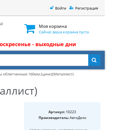
Войти
Регистрация
ый
Моя корзина
Сейчас ваша корзина пуста
 воскресенье - выходные дни
ы облегченные 160мм.(цинк)(Металлист)
аллист)
Артикул:
10223
Производитель:
АвтоДело
Нет в наличии
, но товар можно