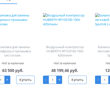
тановка для замены
Воздушный компрессор
Баланс
тифриза и промывки
HUBERTH RP103100 100л
легково
сист.охлаж.
420л/мин
S
Нет в наличии
Нет в наличии
Не
63 500 руб.
48 199,46 руб.
12
+
-
+
-
Купить
Купить