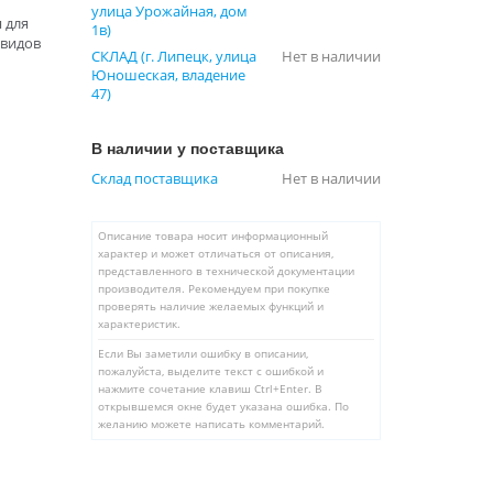
улица Урожайная, дом
 для
1в)
 видов
СКЛАД (г. Липецк, улица
Нет в наличии
Юношеская, владение
47)
В наличии у поставщика
Склад поставщика
Нет в наличии
Описание товара носит информационный
характер и может отличаться от описания,
представленного в технической документации
производителя. Рекомендуем при покупке
проверять наличие желаемых функций и
характеристик.
Если Вы заметили ошибку в описании,
пожалуйста, выделите текст с ошибкой и
нажмите сочетание клавиш Ctrl+Enter. В
открывшемся окне будет указана ошибка. По
желанию можете написать комментарий.