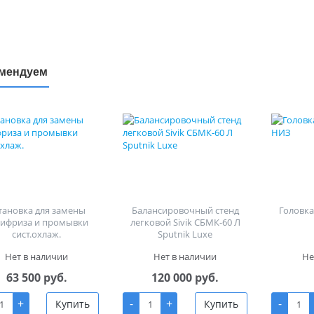
мендуем
тановка для замены
Балансировочный стенд
Головка 
тифриза и промывки
легковой Sivik СБМК-60 Л
сист.охлаж.
Sputnik Luxe
Нет в наличии
Нет в наличии
Не
63 500 руб.
120 000 руб.
+
-
+
-
Купить
Купить