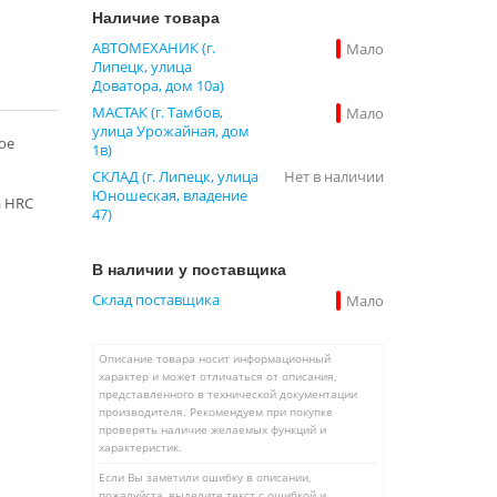
Наличие товара
АВТОМЕХАНИК (г.
Мало
Липецк, улица
Доватора, дом 10а)
МАСТАК (г. Тамбов,
Мало
улица Урожайная, дом
ое
1в)
СКЛАД (г. Липецк, улица
Нет в наличии
Юношеская, владение
а HRC
47)
В наличии у поставщика
Склад поставщика
Мало
Описание товара носит информационный
характер и может отличаться от описания,
представленного в технической документации
производителя. Рекомендуем при покупке
проверять наличие желаемых функций и
характеристик.
Если Вы заметили ошибку в описании,
пожалуйста, выделите текст с ошибкой и