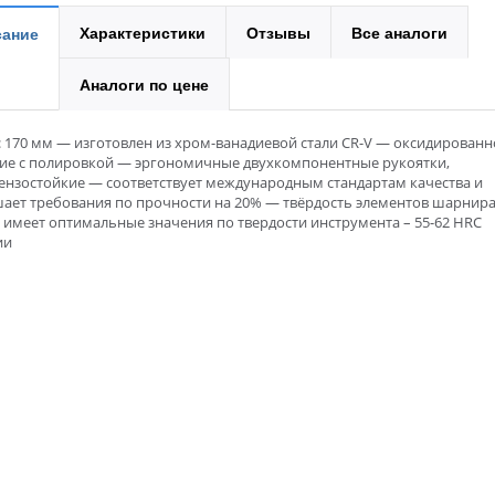
Характеристики
Отзывы
Все аналоги
ание
Аналоги по цене
 170 мм — изготовлен из хром-ванадиевой стали CR-V — оксидированн
ие с полировкой — эргономичные двухкомпонентные рукоятки,
ензостойкие — соответствует международным стандартам качества и
ает требования по прочности на 20% — твёрдость элементов шарнир
 имеет оптимальные значения по твердости инструмента – 55-62 HRC
ии