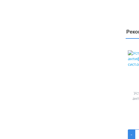
Реко
Ус
ан
-