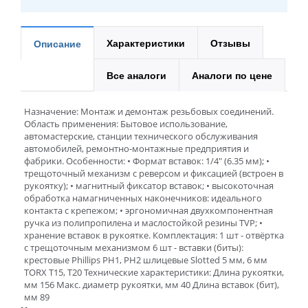
Характеристики
Отзывы
Описание
Все аналоги
Аналоги по цене
Назначение: Монтаж и демонтаж резьбовых соединений.
Область применения: Бытовое использование,
автомастерские, станции технического обслуживания
автомобилей, ремонтно-монтажные предприятия и
фабрики. Особенности: • Формат вставок: 1/4" (6.35 мм); •
трещоточный механизм с реверсом и фиксацией (встроен в
рукоятку); • магнитный фиксатор вставок; • высокоточная
обработка намагниченных наконечников: идеального
контакта с крепежом; • эргономичная двухкомпонентная
ручка из полипропилена и маслостойкой резины TVP; •
хранение вставок в рукоятке. Комплектация: 1 шт - отвёртка
с трещоточным механизмом 6 шт - вставки (биты):
крестовые Phillips PH1, PH2 шлицевые Slotted 5 мм, 6 мм
TORX T15, T20 Технические характеристики: Длина рукоятки,
мм 156 Макс. диаметр рукоятки, мм 40 Длина вставок (бит),
мм 89