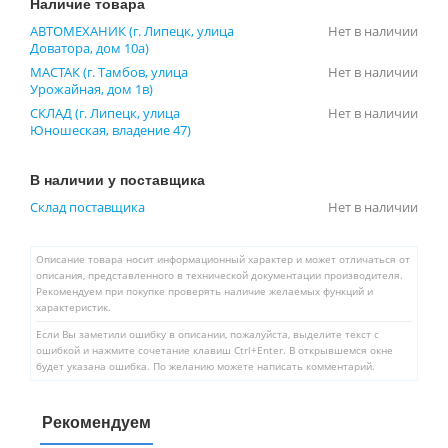
Наличие товара
АВТОМЕХАНИК (г. Липецк, улица
Нет в наличии
Доватора, дом 10а)
МАСТАК (г. Тамбов, улица
Нет в наличии
Урожайная, дом 1в)
СКЛАД (г. Липецк, улица
Нет в наличии
Юношеская, владение 47)
В наличии у поставщика
Склад поставщика
Нет в наличии
Описание товара носит информационный характер и может отличаться от
описания, представленного в технической документации производителя.
Рекомендуем при покупке проверять наличие желаемых функций и
характеристик.
Если Вы заметили ошибку в описании, пожалуйста, выделите текст с
ошибкой и нажмите сочетание клавиш Ctrl+Enter. В открывшемся окне
будет указана ошибка. По желанию можете написать комментарий.
Рекомендуем