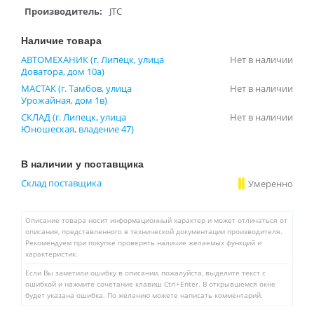
Производитель:
JTC
Наличие товара
АВТОМЕХАНИК (г. Липецк, улица
Нет в наличии
Доватора, дом 10а)
МАСТАК (г. Тамбов, улица
Нет в наличии
Урожайная, дом 1в)
СКЛАД (г. Липецк, улица
Нет в наличии
Юношеская, владение 47)
В наличии у поставщика
Склад поставщика
Умеренно
Описание товара носит информационный характер и может отличаться от
описания, представленного в технической документации производителя.
Рекомендуем при покупке проверять наличие желаемых функций и
характеристик.
Если Вы заметили ошибку в описании, пожалуйста, выделите текст с
ошибкой и нажмите сочетание клавиш Ctrl+Enter. В открывшемся окне
будет указана ошибка. По желанию можете написать комментарий.